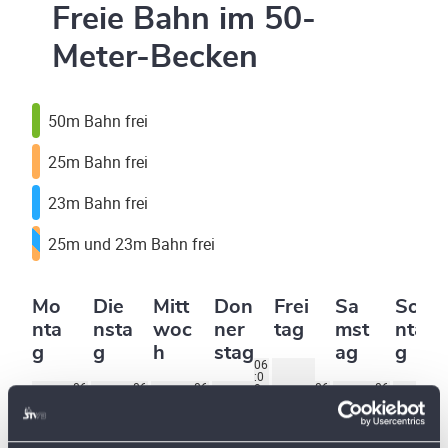
Freie Bahn im 50-
Meter-Becken
50m Bahn frei
25m Bahn frei
23m Bahn frei
25m und 23m Bahn frei
Mo
Die
Mitt
Don
Frei
Sa
Son
nta
nsta
woc
ner
tag
mst
nta
g
g
h
stag
ag
g
06
:0
06
06
06
06
06
06
0
:0
:0
:0
:0
06
:0
:0
–
0
0
0
0
:3
0
0
06
06
06
06
06
06
06
–
–
–
–
0
–
–
:3
:3
:3
:3
:3
07
:3
:3
06
06
06
06
–
06
06
0
0
0
0
0
:0
0
0
:3
:3
:3
:3
07
:3
:3